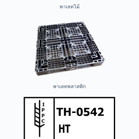
พาเลทไม้
พาเลทพลาสติก